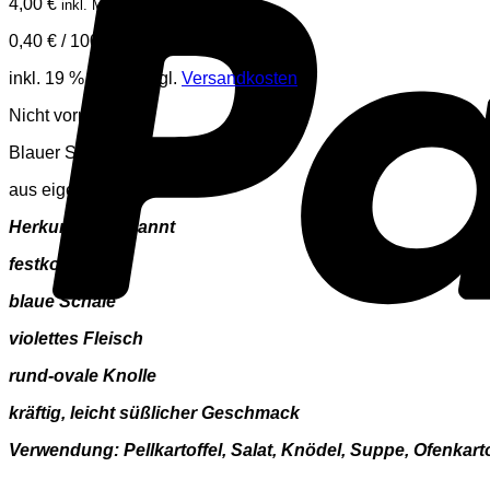
4,00
€
inkl. MwSt.
0,40
€
/
100
kg
inkl. 19 % MwSt.
zzgl.
Versandkosten
Nicht vorrätig
Blauer Schwede
aus eigenem Anbau
Herkunft unbekannt
festkochend
blaue Schale
violettes Fleisch
rund-ovale Knolle
kräftig, leicht süßlicher Geschmack
Verwendung: Pellkartoffel, Salat, Knödel, Suppe, Ofenkartof