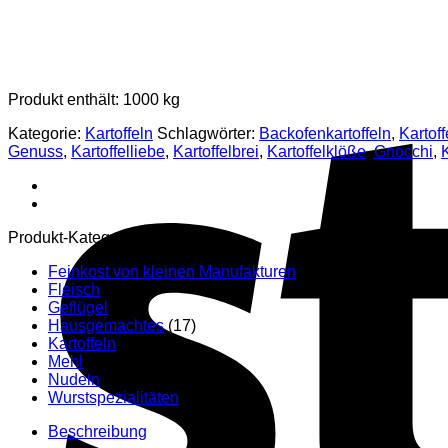
Produkt enthält: 1000
kg
Kategorie:
Kartoffeln
Schlagwörter:
Backofenkartoffeln
,
Kartoff
Genuss
,
Kartoffelliebe
,
Kartoffelbrei
,
Kartoffelklöße
,
Gnocchi
,
K
Produkt-Kategorien
Feinkost von kleinen Manufakturen
(29)
Fleisch
(1)
Geflügel
(15)
Hausgemachtes
(17)
Kartoffeln
(29)
Mehl
(7)
Nudeln
(4)
Wurstspezialitäten
(14)
Beschreibung