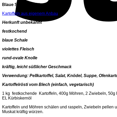
Blaue Schwede (Blue Kongo)
Kartoffeln aus eigenem Anbau
Herkunft unbekannt
festkochend
blaue Schale
violettes Fleisch
rund-ovale Knolle
kräftig, leicht süßlicher Geschmack
Verwendung: Pellkartoffel, Salat, Knödel, Suppe, Ofenkartof
Kartoffelrösti vom Blech
(einfach, vegetarisch)
1 kg festkochende Kartoffeln, 400g Möhren, 2 Zwiebeln, 50g B
EL Kürbiskernöl
Kartoffeln und Möhren schälen und raspeln, Zwiebeln pellen un
Muskat kräftig würzen.