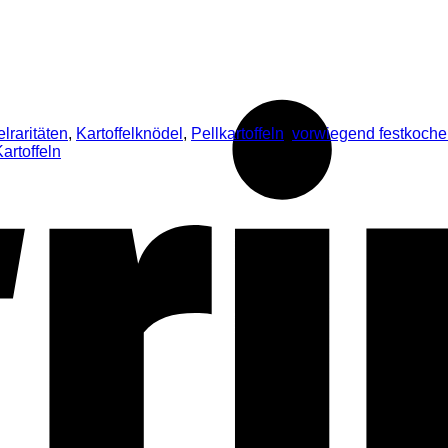
elraritäten
,
Kartoffelknödel
,
Pellkartoffeln
,
vorwiegend festkoch
artoffeln