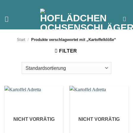
Zum
Inhalt
springen
Start
/
Produkte verschlagwortet mit „Kartoffelklöße“
FILTER
NICHT VORRÄTIG
NICHT VORRÄTIG