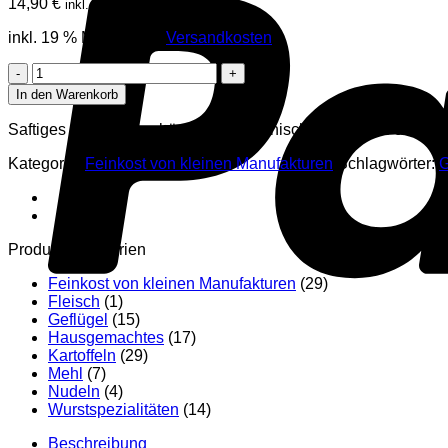
14,90
€
inkl. MwSt.
inkl. 19 % MwSt.
zzgl.
Versandkosten
Amaretti
Menge
In den Warenkorb
Saftiges Makronengebäck nach italienischer Rezeptur aus b
Kategorie:
Feinkost von kleinen Manufakturen
Schlagwörter:
Produkt-Kategorien
Feinkost von kleinen Manufakturen
(29)
Fleisch
(1)
Geflügel
(15)
Hausgemachtes
(17)
Kartoffeln
(29)
Mehl
(7)
Nudeln
(4)
Wurstspezialitäten
(14)
Beschreibung