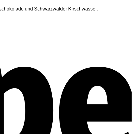
elschokolade und Schwarzwälder Kirschwasser.
S