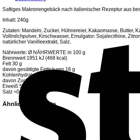
Saftiges Makronengebäck nach italienischer Rezeptur aus b
Inhalt: 240g
Zutaten: Mandeln, Zucker, Hühnereier, Kakaomasse, Butter, K
Vollmilchpulver, Kirschwasser, Emulgator: Sojalecithine, Zitro
natürlicher Vanilleextrakt, Salz.
Nährwerte: Ø NÄHRWERTE in 100 g
Brennwert 1951 kJ (468 kcal)
Fett 30 g
davon gesättigte Fettsäuren 16 g
Kohlenhydrate 43 g
davon Zucker 39 g
Eiweiß 5.8 g
Salz <0.5 g
Ähnliche Produkte