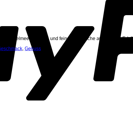
esten Mittelmeermandeln und feinster Ganache aus dunkler Ed
Geschmack
,
Genuss